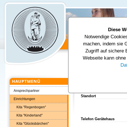
Diese W
Notwendige Cookies 
Unsere Gemeinde
Verwal
machen, indem sie G
Zugriff auf sichere
Aktuelle Seite:
Startseite
Verwal
Webseite kann ohne d
Gemeindefeuerwehr Fraureuth
U
Da
Kurzüberblick Ortsfeuerwehr Ruppe
HAUPTMENÜ
Kurzüberblick 
Ansprechpartner
Standort
Einrichtungen
Kita "Regenbogen"
Kita "Kinderland"
Telefon Gerätehaus
Kita "Glücksbärchen"