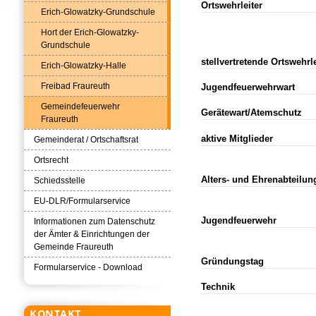
Ortswehrleiter
Erich-Glowatzky-Grundschule
Hort der Erich-Glowatzky-
Grundschule
stellvertretende Ortswehrle
Erich-Glowatzky-Halle
Freibad Fraureuth
Jugendfeuerwehrwart
Gemeindefeuerwehr
Gerätewart/Atemschutz
Fraureuth
aktive Mitglieder
Gemeinderat / Ortschaftsrat
Ortsrecht
Alters- und Ehrenabteilun
Schiedsstelle
EU-DLR/Formularservice
Jugendfeuerwehr
Informationen zum Datenschutz
der Ämter & Einrichtungen der
Gemeinde Fraureuth
Gründungstag
Formularservice - Download
Technik
KONTAKT