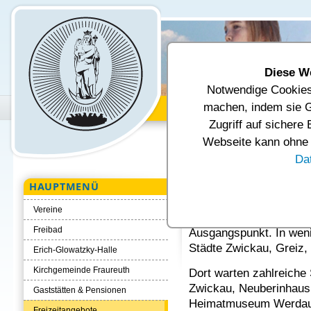
Diese W
Notwendige Cookies 
Unsere Gemeinde
Verwal
machen, indem sie G
Zugriff auf sichere
Aktuelle Seite:
Startseite
Tourism
Webseite kann ohne d
Städte im Umkreis
Da
HAUPTMENÜ
Städte im Umkr
Vereine
Fraureuth ist nicht zule
Freibad
Ausgangspunkt. In weni
Städte Zwickau, Greiz
Erich-Glowatzky-Halle
Kirchgemeinde Fraureuth
Dort warten zahlreich
Zwickau, Neuberinhaus
Gaststätten & Pensionen
Heimatmuseum Werdau, 
Freizeitangebote