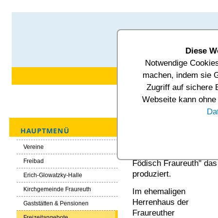
Diese W
Notwendige Cookies 
Unsere Gemeinde
Verwal
machen, indem sie G
Zugriff auf sichere
Aktuelle Seite:
Startseite
Tourism
Webseite kann ohne d
Porzellanausstellung
Da
HAUPTMENÜ
Porzellanausst
Vereine
Von 1865/1866 bis 1926
Freibad
Födisch Fraureuth" das
produziert.
Erich-Glowatzky-Halle
Kirchgemeinde Fraureuth
Im ehemaligen
Herrenhaus der
Gaststätten & Pensionen
Fraureuther
Freizeitangebote