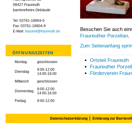
08427 Fraureuth
barrierefreies Gebäude
Tel: 03761-18904-0
Fax: 03761-18904-9
Besuchen Sie auch ein
E-Mail:
bauamt@fraureuth.de
Fraureuther Porzellan
.
Zum Seitenanfang spri
ÖFFNUNGSZEITEN
Ortsteil Fraureuth
Montag
geschlossen
Fraureuther Porzel
9:00-12:00
Dienstag
Förderverein Fraur
14:00-18.00
Mittwoch
geschlossen
9:00-12:00
Donnerstag
14:00-16.00
Freitag
9:00-12:00
Datenschutzerklärung
Erklärung zur Barrieref