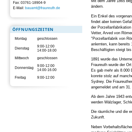
Mit dem Jahre 1865 beg
Fax: 03761-18904-9
ändern.
E-Mail:
bauamt@fraureuth.de
Ein Enkel des vorgenann
findet aber keinen Gefa
der Porzellanfabrikatio
ÖFFNUNGSZEITEN
Vetter, Arved von Römer
"Porzellanfabrik von R
Montag
geschlossen
anlernten, kann bereits
9:00-12:00
Dienstag
Beschäftigten steigt bi
14:00-18.00
Mittwoch
geschlossen
1891 wurde das Unterneh
Fraureuth wurde der Ort
9:00-12:00
Donnerstag
14:00-16.00
Es gab mehr als 8.000 D
konnte stolz auf manche
Freitag
9:00-12:00
Sydney. Die Fraureuther
angemeldet und am 31.
Ab dem Jahre 1943 entwi
werden Wälzlager, Schle
Die räumliche und die e
Zukunft.
Neben Vorbehaltsfläche