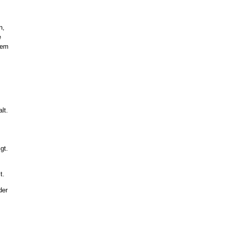
n,
e
nem
lt.
gt.
t.
der