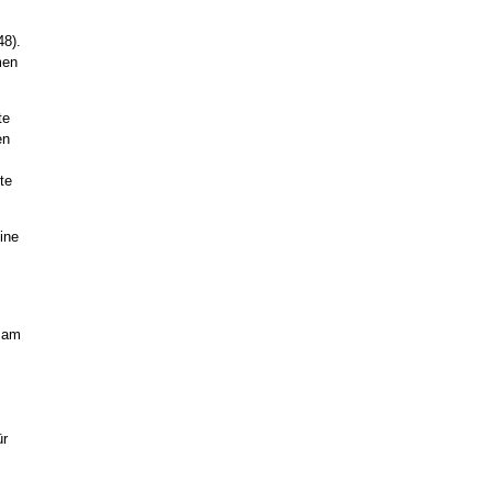
48).
men
te
en
te
ine
r am
ür