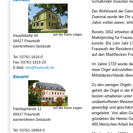
Schulkinder mussten nic
Der Wohlstand der Gemei
Zweimal wurde der Ort 
Jahre vorbei waren, erho
Bereits 1652 erhielten d
auf der Karte zeigen
Hauptstraße 94
Marktprivileg für Fraur
08427 Fraureuth
konnte. Bis zum Jahr 17
barrierefreies Gebäude
Fraureuth der Residenzs
auf den Markflecken Fr
Tel: 03761-1816-0
Fax: 03761-1816-20
Im Jahre 1733 wurde die
E-Mail:
info@fraureuth.de
neue Orgel aufzustellen
Mitteldeutschlands dies
Bauamt
Zu den wenigen Orgeln, 
gehört die Orgel in der 
besten erhaltenen unte
unübertroffenen Meiste
gewürdigt und geschätzt.
auf der Karte zeigen
Fabrikgelände 12
eingeleitet. Von allen
08427 Fraureuth
gründeten die Herren G
barrierefreies Gebäude
400 Menschen Arbeit bie
Tel: 03761-18904-0