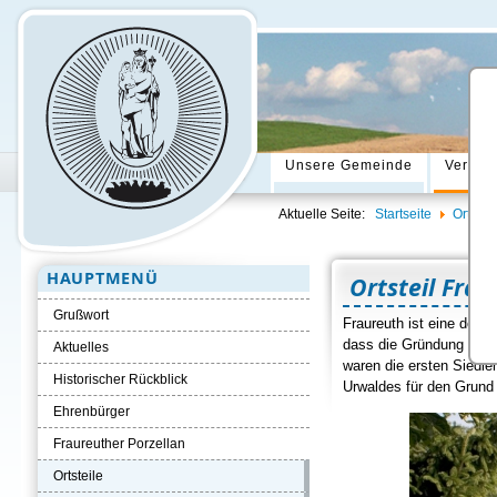
Unsere Gemeinde
Verwal
Aktuelle Seite:
Startseite
Ortsteil
HAUPTMENÜ
Ortsteil Fra
Grußwort
Fraureuth ist eine der 
dass die Gründung durc
Aktuelles
waren die ersten Siedle
Historischer Rückblick
Urwaldes für den Grund
Ehrenbürger
Fraureuther Porzellan
Ortsteile