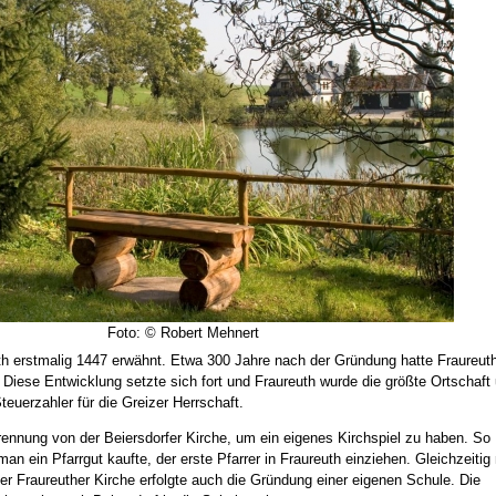
Foto: © Robert Mehnert
th erstmalig 1447 erwähnt. Etwa 300 Jahre nach der Gründung hatte Fraureut
. Diese Entwicklung setzte sich fort und Fraureuth wurde die größte Ortschaft
Steuerzahler für die Greizer Herrschaft.
Trennung von der Beiersdorfer Kirche, um ein eigenes Kirchspiel zu haben. So
n ein Pfarrgut kaufte, der erste Pfarrer in Fraureuth einziehen. Gleichzeitig 
er Fraureuther Kirche erfolgte auch die Gründung einer eigenen Schule. Die