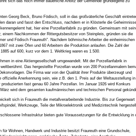
innt sich das noch immer bäuerliche Antlitz der Gemeinde grundlegend zu
ten Georg Beck, Bruno Födisch, soll in das großväterliche Geschäft eintrete
llen daran und fasst den Entschluss, nachdem er in Klösterle die Geheimniss
n kennengelernt hat, hier eine Porzellanfabrik zu gründen. Gemeinsam mit sei
, einem Nachkommen der Rittergutsbesitzer von Steinpleis, gründen sie die
ömer und Födisch Fraureuth". Nachdem böhmische Arbeiter die einheimischen
 1867 mit zwei Öfen und 60 Arbeitern die Produktion anlaufen. Die Zahl der
s 1885 auf 600, kurz vor dem 1. Weltkrieg waren es 1.500.
men in eine Aktiengesellschaft umgewandelt. Mit der Porzellanfabrik in
 weltberühmt. Das hergestellte Porzellan wurde von 200 Porzellanmalern bema
ekorvorlagen. Die Firma war von der Qualität ihrer Produkte überzeugt und
 offizielle Anerkennung sein, wie z.B. den 1. Preis auf der Weltausstellung in
 produzierten fast genau 60 Jahre Porzellan. Im Januar 1926 wird Konkurs
 März wird dem gesamten kaufmännischen und technischen Personal gekündi
ckelt sich in Fraureuth die metallverarbeitende Industrie. Bis zur Gegenwart
ifspindel, Werkzeuge, Teile der Mikroelektronik und Medizintechnik hergestell
rschlossene Infrastruktur bieten gute Voraussetzungen für die Entwicklung in 
n für Wohnen, Handwerk und Industrie besitzt Fraureuth eine Grundschule,