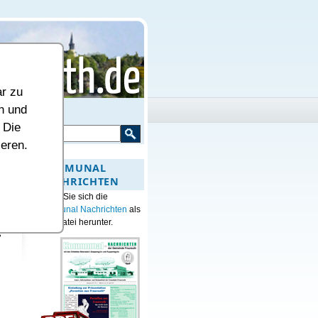
ar zu
n und
 Die
ieren.
KOMMUNAL
NACHRICHTEN
Laden Sie sich die
Kommunal Nachrichten
als
en
PDF-Datei herunter.
s