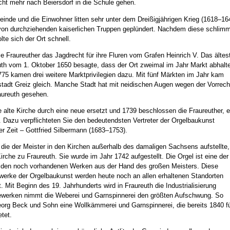
ht mehr nach Beiersdorf in die Schule gehen.
nde und die Einwohner litten sehr unter dem Dreißigjährigen Krieg (1618–16
von durchziehenden kaiserlichen Truppen geplündert. Nachdem diese schlim
lte sich der Ort schnell.
ie Fraureuther das Jagdrecht für ihre Fluren vom Grafen Heinrich V. Das ältes
euth vom 1. Oktober 1650 besagte, dass der Ort zweimal im Jahr Markt abhalt
75 kamen drei weitere Marktprivilegien dazu. Mit fünf Märkten im Jahr kam
tadt Greiz gleich. Manche Stadt hat mit neidischen Augen wegen der Vorrech
aureuth gesehen.
 alte Kirche durch eine neue ersetzt und 1739 beschlossen die Fraureuther, e
. Dazu verpflichteten Sie den bedeutendsten Vertreter der Orgelbaukunst
er Zeit – Gottfried Silbermann (1683–1753).
die der Meister in den Kirchen außerhalb des damaligen Sachsens aufstellte,
Kirche zu Fraureuth. Sie wurde im Jahr 1742 aufgestellt. Die Orgel ist eine de
r den noch vorhandenen Werken aus der Hand des großen Meisters. Diese
rwerke der Orgelbaukunst werden heute noch an allen erhaltenen Standorten
 Mit Beginn des 19. Jahrhunderts wird in Fraureuth die Industrialisierung
 Gewerken nimmt die Weberei und Garnspinnerei den größten Aufschwung. So
eorg Beck und Sohn eine Wollkämmerei und Garnspinnerei, die bereits 1840 f
tet.