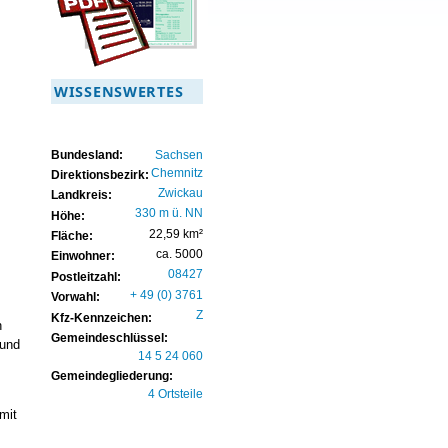
WISSENSWERTES
Bundesland:
Sachsen
Chemnitz
Direktionsbezirk:
Zwickau
Landkreis:
330 m ü. NN
Höhe:
22,59 km²
Fläche:
ca. 5000
Einwohner:
08427
Postleitzahl:
+ 49 (0) 3761
Vorwahl:
Z
Kfz-Kennzeichen:
h
Gemeindeschlüssel:
 und
14 5 24 060
Gemeindegliederung:
4 Ortsteile
mit