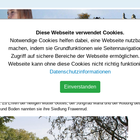
Diese Webseite verwendet Cookies.
Notwendige Cookies helfen dabei, eine Webseite nutzb
tung & Einrichtungen
Tourismus & Freizeit
Wirtschaft
machen, indem sie Grundfunktionen wie Seitennavigatio
Zugriff auf sichere Bereiche der Webseite ermöglichen.
e
Ortsteil Fraureuth
Webseite kann ohne diese Cookies nicht richtig funktion
Datenschutzinformationen
ureuth
Einverstanden
jüngeren Siedlungen des Kreises Werdau. Es verdichten sich aber Annahmen,
h die Vögte von Weida zwischen 1200 und 1250 erfolgte. Familien aus Frank
r. Zu Ehren der heiligen Mutter Gottes, der Jungfrau Maria und der Rodung de
 und Boden nannten sie ihre Siedlung Frawenrud.