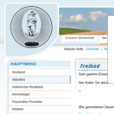
Unsere Gemeinde
Verwal
Aktuelle Seite:
Startseite
Aktuell
HAUPTMENÜ
Freibad
Grußwort
Sehr geehrte Einwohner
Aktuelles
hier finden Sie aktuell
Historischer Rückblick
--
Ehrenbürger
Fraureuther Porzellan
(Bei gemeldetem Dauerr
Ortsteile