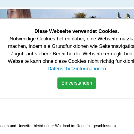
Diese Webseite verwendet Cookies.
Notwendige Cookies helfen dabei, eine Webseite nutzb
tung & Einrichtungen
Tourismus & Freizeit
Wirtschaft
machen, indem sie Grundfunktionen wie Seitennavigatio
Zugriff auf sichere Bereiche der Webseite ermöglichen.
es
Freibad
Webseite kann ohne diese Cookies nicht richtig funktion
Datenschutzinformationen
Einverstanden
innen und Einwohner,
e Informationen zu unserem Freibad Fraureuth:
egen und Unwetter bleibt unser Waldbad im Regelfall geschlossen)