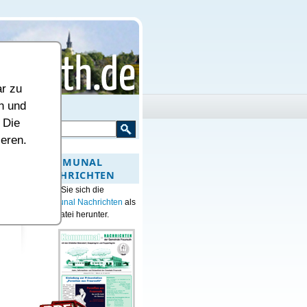
ar zu
n und
 Die
ieren.
KOMMUNAL
NACHRICHTEN
Laden Sie sich die
Kommunal Nachrichten
als
PDF-Datei herunter.