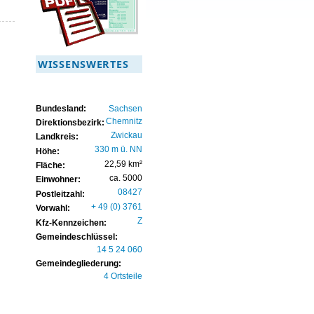
WISSENSWERTES
Bundesland:
Sachsen
Chemnitz
Direktionsbezirk:
Zwickau
Landkreis:
330 m ü. NN
Höhe:
22,59 km²
Fläche:
ca. 5000
Einwohner:
08427
Postleitzahl:
+ 49 (0) 3761
Vorwahl:
Z
Kfz-Kennzeichen:
Gemeindeschlüssel:
14 5 24 060
Gemeindegliederung:
4 Ortsteile