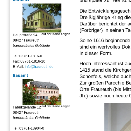
und später zur Herrsch
Die Entwicklungsgeschic
Dreißigjährige Krieg di
Darüber berichtet der 
(Forbriger) in seinen 
auf der Karte zeigen
Hauptstraße 94
Seine 1616 beginnende 
08427 Fraureuth
barrierefreies Gebäude
sind ein wertvolles Dok
in dieser Form.
Tel: 03761-1816-0
Fax: 03761-1816-20
Hoch interessant ist au
E-Mail:
info@fraureuth.de
1415 stand die Kirchge
Bauamt
Schönfels, welche auch 
Zur großen Parochie Be
Orte Fraureuth (bis Mit
Jh.) sowie noch heute 
auf der Karte zeigen
Fabrikgelände 12
08427 Fraureuth
barrierefreies Gebäude
Tel: 03761-18904-0