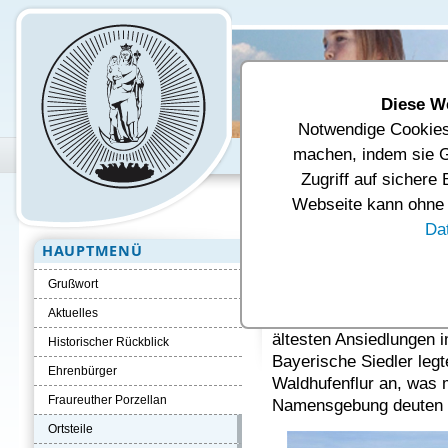
Diese W
Notwendige Cookies 
Unsere Gemeinde
Verwal
machen, indem sie G
Zugriff auf sichere
Aktuelle Seite:
Startseite
Ortsteil
Webseite kann ohne d
Da
HAUPTMENÜ
Ortsteil Beiers
Grußwort
Die erste urkundliche 
Aktuelles
dem Jahre 1225. Damit 
ältesten Ansiedlungen i
Historischer Rückblick
Bayerische Siedler legt
Ehrenbürger
Waldhufenflur an, was
Fraureuther Porzellan
Namensgebung deuten 
Ortsteile